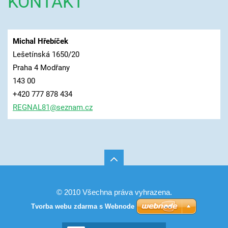
KONTAKT
Michal Hřebíček
Lešetínská 1650/20
Praha 4 Modřany
143 00
+420 777 878 434
REGNAL81
@seznam.
cz
© 2010 Všechna práva vyhrazena.
Tvorba webu zdarma s Webnode