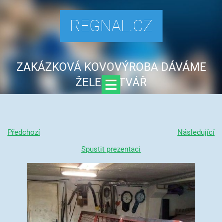
REGNAL.CZ
ZAKÁZKOVÁ KOVOVÝROBA DÁVÁME
ŽELEZU TVÁŘ
Předchozí
Následující
Spustit prezentaci