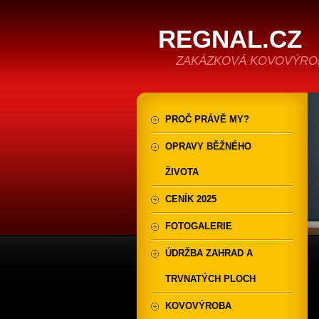
REGNAL.CZ
ZAKÁZKOVÁ KOVOVÝROB
PROČ PRÁVĚ MY?
OPRAVY BĚŽNÉHO
ŽIVOTA
CENÍK 2025
FOTOGALERIE
ÚDRŽBA ZAHRAD A
TRVNATÝCH PLOCH
KOVOVÝROBA